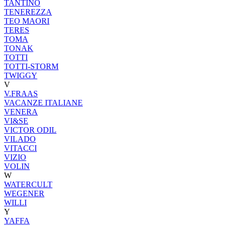
TANTINO
TENEREZZA
TEO MAORI
TERES
TOMA
TONAK
TOTTI
TOTTI-STORM
TWIGGY
V
V.FRAAS
VACANZE ITALIANE
VENERA
VI&SE
VICTOR ODIL
VILADO
VITACCI
VIZIO
VOLIN
W
WATERCULT
WEGENER
WILLI
Y
YAFFA