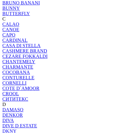
BRUNO BANANI
BUNNY
BUTTERFLY
C
CALAO
CANOE
CAPO
CARDINAL
CASA DI STELLA
CASHMERE BRAND
CEZARE FOKKALDI
CHANTEMELY
CHARMANTE
COCOBANA
CONTURELLE
CORNELLI
COTE D`AMOOR
CROOL
CИТИТЕКС
D
DAMASO
DENKOR
DIVA
DIVE D ESTATE
DKNY