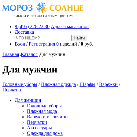
8 (495) 226 22 30
Адреса магазинов
Доставка
Вход
/
Регистрация
0
изделий /
0
руб.
Главная
Каталог
Для мужчин
Для мужчин
Головные уборы
/
Пляжная одежда
/
Шарфы
/
Варежки
/
Перчатки
Для женщин
Головные уборы
Пляжная мода
Варежки из овчины
Перчатки
Аксессуары
Одежда для дома