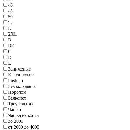
46
48
50
52
L
2XL
B
B/С
C
D
E
Заниженые
Класические
Push up
Без вкладыша
Поролон
Балконет
Треугольник
Чашка
Чашка на кости
до 2000
от 2000 до 4000