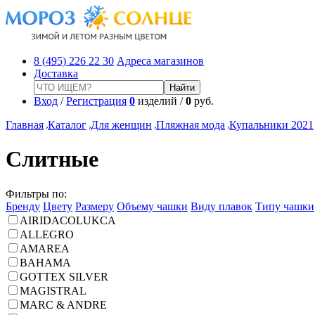
8 (495) 226 22 30
Адреса магазинов
Доставка
Вход
/
Регистрация
0
изделий /
0
руб.
Главная
Каталог
Для женщин
Пляжная мода
Купальники 2021
Слитные
Фильтры по:
Бренду
Цвету
Размеру
Объему чашки
Виду плавок
Типу чашки
AIRIDACOLUKCA
ALLEGRO
AMAREA
BAHAMA
GOTTEX SILVER
MAGISTRAL
MARC & ANDRE