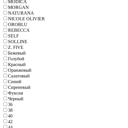
MODICA
MORGAN
NATURANA
NICOLE OLIVIER
OROBLU
REBECCA
SELF
SOLLINE
Z. FIVE
Бежевый
Голубой
Красный
Оранжевый
Салатовый
Синий
Сиреневый
Фуксия
Черный
36
38
40
42
44