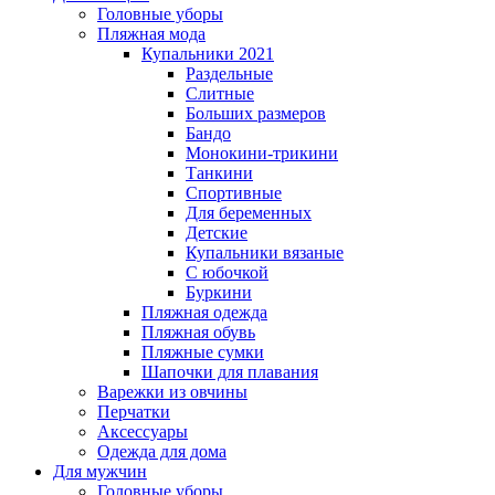
Головные уборы
Пляжная мода
Купальники 2021
Раздельные
Слитные
Больших размеров
Бандо
Монокини-трикини
Танкини
Спортивные
Для беременных
Детские
Купальники вязаные
С юбочкой
Буркини
Пляжная одежда
Пляжная обувь
Пляжные сумки
Шапочки для плавания
Варежки из овчины
Перчатки
Аксессуары
Одежда для дома
Для мужчин
Головные уборы