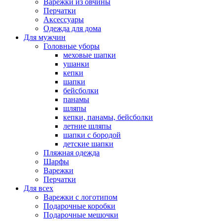
Варежки из овчины
Перчатки
Аксессуары
Одежда для дома
Для мужчин
Головные уборы
меховые шапки
ушанки
кепки
шапки
бейсболки
панамы
шляпы
кепки, панамы, бейсболки
летние шляпы
шапки с бородой
детские шапки
Пляжная одежда
Шарфы
Варежки
Перчатки
Для всех
Варежки с логотипом
Подарочные коробки
Подарочные мешочки