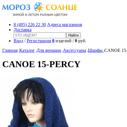
8 (495) 226 22 30
Адреса магазинов
Доставка
Вход
/
Регистрация
0
изделий /
0
руб.
Главная
Каталог
Для женщин
Аксессуары
Шарфы
CANOE 15
CANOE 15-PERCY