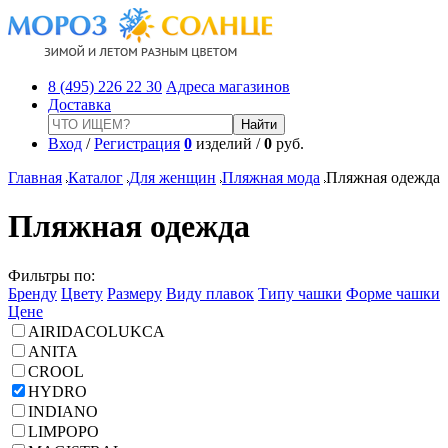
8 (495) 226 22 30
Адреса магазинов
Доставка
Вход
/
Регистрация
0
изделий /
0
руб.
Главная
Каталог
Для женщин
Пляжная мода
Пляжная одежда
Пляжная одежда
Фильтры по:
Бренду
Цвету
Размеру
Виду плавок
Типу чашки
Форме чашки
Цене
AIRIDACOLUKCA
ANITA
CROOL
HYDRO
INDIANO
LIMPOPO