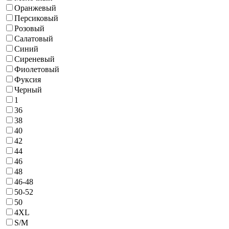
Оранжевый
Персиковый
Розовый
Салатовый
Синий
Сиреневый
Фиолетовый
Фуксия
Черный
1
36
38
40
42
44
46
48
46-48
50-52
50
4ХL
S/M