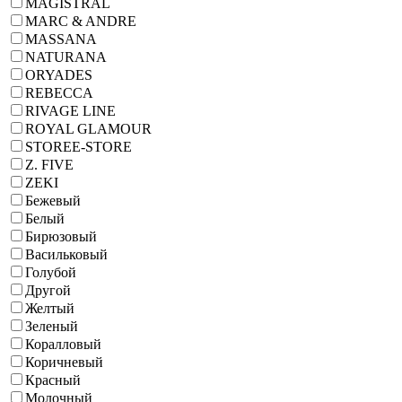
MAGISTRAL
MARC & ANDRE
MASSANA
NATURANA
ORYADES
REBECCA
RIVAGE LINE
ROYAL GLAMOUR
STOREE-STORE
Z. FIVE
ZEKI
Бежевый
Белый
Бирюзовый
Васильковый
Голубой
Другой
Желтый
Зеленый
Коралловый
Коричневый
Красный
Молочный