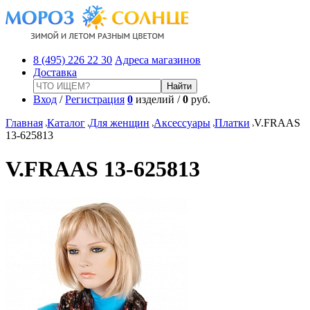
8 (495) 226 22 30
Адреса магазинов
Доставка
Вход
/
Регистрация
0
изделий /
0
руб.
Главная
Каталог
Для женщин
Аксессуары
Платки
V.FRAAS
13-625813
V.FRAAS 13-625813