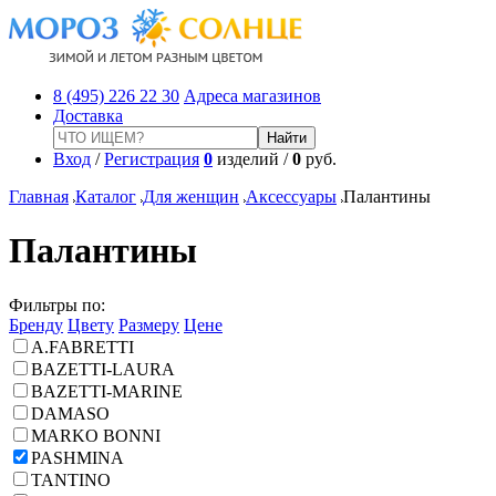
8 (495) 226 22 30
Адреса магазинов
Доставка
Вход
/
Регистрация
0
изделий /
0
руб.
Главная
Каталог
Для женщин
Аксессуары
Палантины
Палантины
Фильтры по:
Бренду
Цвету
Размеру
Цене
A.FABRETTI
BAZETTI-LAURA
BAZETTI-MARINE
DAMASO
MARKO BONNI
PASHMINA
TANTINO