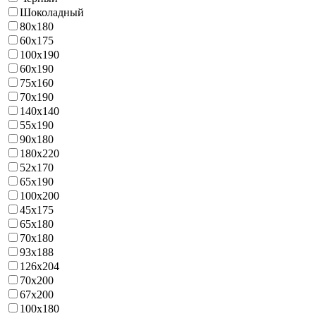
Шоколадный
80х180
60х175
100х190
60х190
75х160
70х190
140х140
55х190
90х180
180х220
52х170
65х190
100х200
45х175
65х180
70х180
93х188
126х204
70х200
67х200
100х180