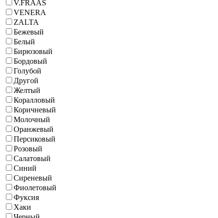
V.FRAAS
VENERA
ZALTA
Бежевый
Белый
Бирюзовый
Бордовый
Голубой
Другой
Желтый
Коралловый
Коричневый
Молочный
Оранжевый
Персиковый
Розовый
Салатовый
Синий
Сиреневый
Фиолетовый
Фуксия
Хаки
Черный