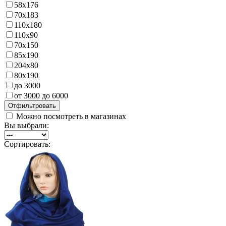
58х176
70х183
110х180
110х90
70х150
85х190
204х80
80х190
до 3000
от 3000 до 6000
Можно посмотреть в магазинах
Вы выбрали:
Сортировать: