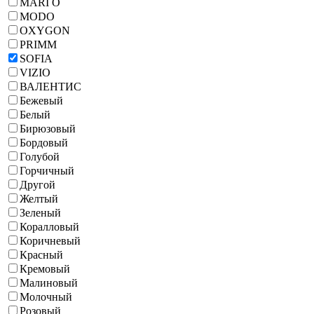
MARI O
MODO
OXYGON
PRIMM
SOFIA
VIZIO
ВАЛЕНТИС
Бежевый
Белый
Бирюзовый
Бордовый
Голубой
Горчичный
Другой
Желтый
Зеленый
Коралловый
Коричневый
Красный
Кремовый
Малиновый
Молочный
Розовый