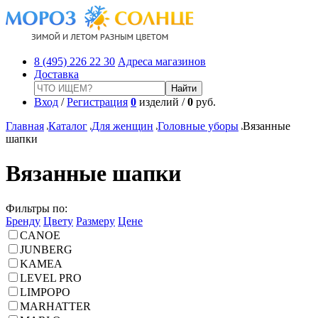
8 (495) 226 22 30
Адреса магазинов
Доставка
Вход
/
Регистрация
0
изделий /
0
руб.
Главная
Каталог
Для женщин
Головные уборы
Вязанные
шапки
Вязанные шапки
Фильтры по:
Бренду
Цвету
Размеру
Цене
CANOE
JUNBERG
KAMEA
LEVEL PRO
LIMPOPO
MARHATTER