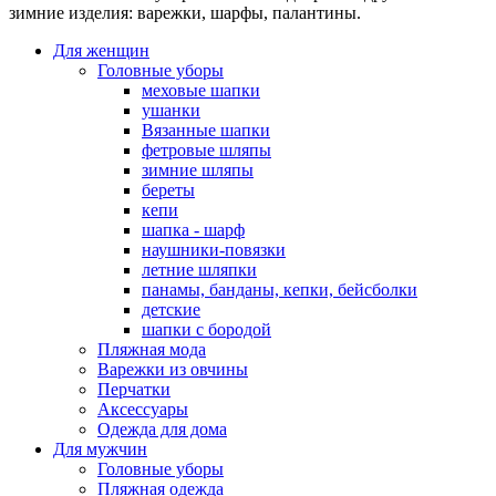
зимние изделия: варежки, шарфы, палантины.
Для женщин
Головные уборы
меховые шапки
ушанки
Вязанные шапки
фетровые шляпы
зимние шляпы
береты
кепи
шапка - шарф
наушники-повязки
летние шляпки
панамы, банданы, кепки, бейсболки
детские
шапки с бородой
Пляжная мода
Варежки из овчины
Перчатки
Аксессуары
Одежда для дома
Для мужчин
Головные уборы
Пляжная одежда