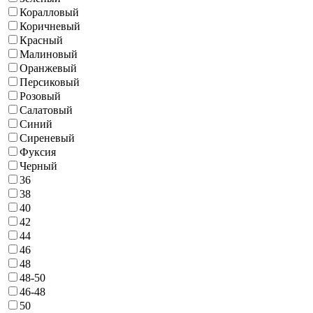
Коралловый
Коричневый
Красный
Малиновый
Оранжевый
Персиковый
Розовый
Салатовый
Синий
Сиреневый
Фуксия
Черный
36
38
40
42
44
46
48
48-50
46-48
50