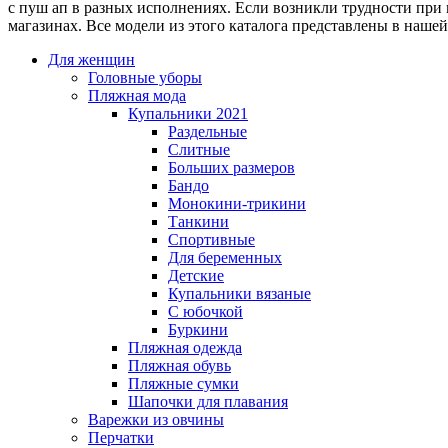
с пуш ап в разных исполнениях. Если возникли трудности при
магазинах. Все модели из этого каталога представлены в нашей
Для женщин
Головные уборы
Пляжная мода
Купальники 2021
Раздельные
Слитные
Больших размеров
Бандо
Монокини-трикини
Танкини
Спортивные
Для беременных
Детские
Купальники вязаные
С юбочкой
Буркини
Пляжная одежда
Пляжная обувь
Пляжные сумки
Шапочки для плавания
Варежки из овчины
Перчатки