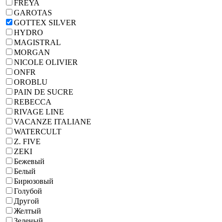
FREYA
GAROTAS
GOTTEX SILVER
HYDRO
MAGISTRAL
MORGAN
NICOLE OLIVIER
ONFR
OROBLU
PAIN DE SUCRE
REBECCA
RIVAGE LINE
VACANZE ITALIANE
WATERCULT
Z. FIVE
ZEKI
Бежевый
Белый
Бирюзовый
Голубой
Другой
Желтый
Зеленый