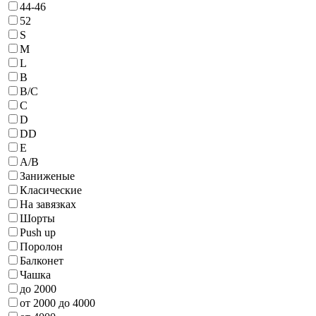
44-46
52
S
M
L
B
B/С
C
D
DD
E
А/В
Заниженые
Класические
На завязках
Шорты
Push up
Поролон
Балконет
Чашка
до 2000
от 2000 до 4000