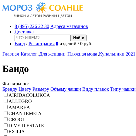
8 (495) 226 22 30
Адреса магазинов
Доставка
Вход
/
Регистрация
0
изделий /
0
руб.
Главная
Каталог
Для женщин
Пляжная мода
Купальники 2021
Бандо
Фильтры по:
Бренду
Цвету
Размеру
Объему чашки
Виду плавок
Типу чашки
AIRIDACOLUKCA
ALLEGRO
AMAREA
CHANTEMELY
CROOL
DIVE D ESTATE
EXILIA